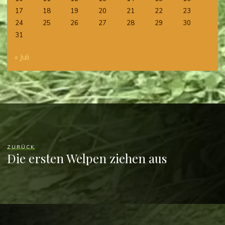
17
18
19
20
21
22
23
24
25
26
27
28
29
30
31
« Juli
ZURÜCK
Die ersten Welpen ziehen aus