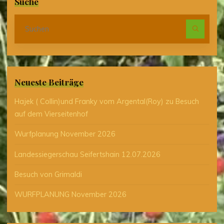
Suche
Suc
nach
Neueste Beiträge
Hajek ( Collin)und Franky vom Argental(Roy) zu Besuch
auf dem Vierseitenhof
Wurfplanung November 2026
Landessiegerschau Seifertshain 12.07.2026
Besuch von Grimaldi
WURFPLANUNG November 2026