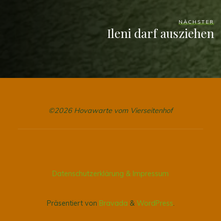
NÄCHSTER
Ileni darf ausziehen
©2026 Hovawarte vom Vierseitenhof
Datenschutzerklärung & Impressum
Präsentiert von
Bravada
&
WordPress
.