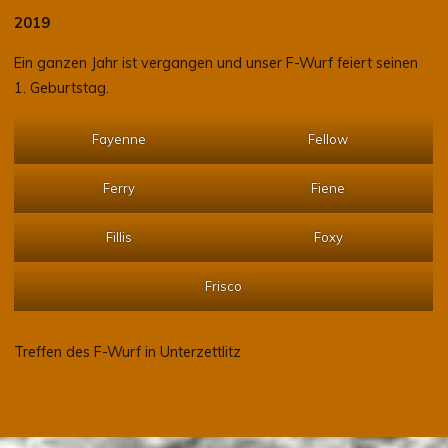
Treffen des F-Wurf in Unterzettlitz
©2026 Hovawarte vom Vierseitenhof
Datenschutzerklärung & Impressum
Präsentiert von
Bravada
&
WordPress
.