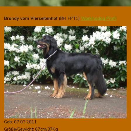
Brandy vom Vierseitenhof
(BH, FPT1)
Workingdog Profil
Geb: 07.03.2011
Größe/Gewicht: 67cm/37Kg