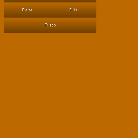
Fiene
Fillis
Frisco
2019
Ein ganzen Jahr ist vergangen und unser F-Wurf feiert seinen
1. Geburtstag.
Fayenne
Fellow
Ferry
Fiene
Fillis
Foxy
Frisco