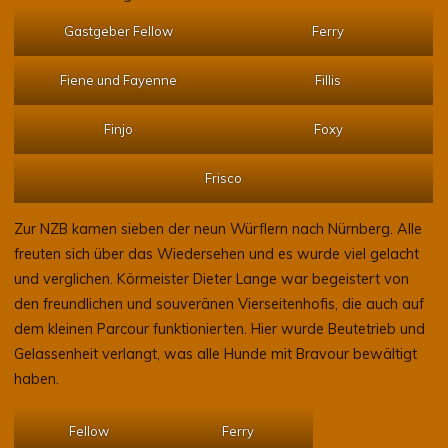
Gastgeber Fellow
Ferry
Fiene und Fayenne
Fillis
Finjo
Foxy
Frisco
Zur NZB kamen sieben der neun Würflern nach Nürnberg. Alle
freuten sich über das Wiedersehen und es wurde viel gelacht
und verglichen. Körmeister Dieter Lange war begeistert von
den freundlichen und souveränen Vierseitenhofis, die auch auf
dem kleinen Parcour funktionierten. Hier wurde Beutetrieb und
Gelassenheit verlangt, was alle Hunde mit Bravour bewältigt
haben.
Fellow
Ferry