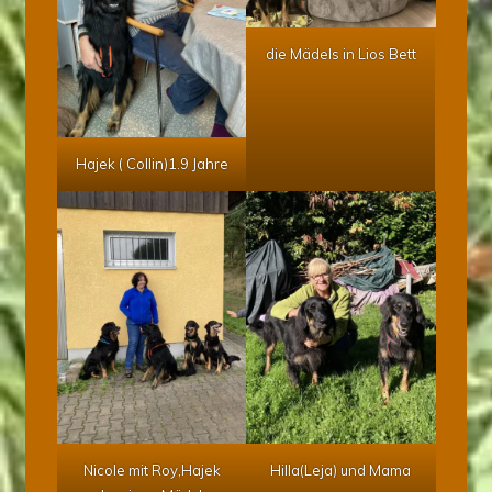
die Mädels in Lios Bett
Hajek ( Collin)1.9 Jahre
Nicole mit Roy,Hajek
Hilla(Leja) und Mama