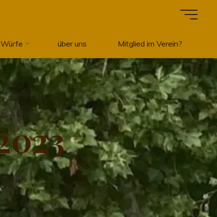
 Würfe
über uns
Mitglied im Verein?
2
0
2
3