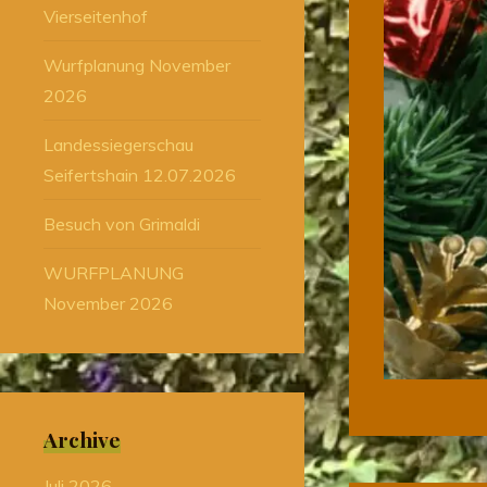
Vierseitenhof
Wurfplanung November
2026
Landessiegerschau
Seifertshain 12.07.2026
Besuch von Grimaldi
WURFPLANUNG
November 2026
Archive
Juli 2026