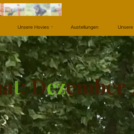
Unsere Hovies
Austellungen
Unsere
n
a
t
:
D
e
z
e
m
b
e
r