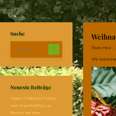
Suche
Weihna
Suchen
Team Hovi
nach:
Wir wünschen
Neueste Beiträge
Hajek ( Collin)und Franky
vom Argental(Roy) zu
Besuch auf dem