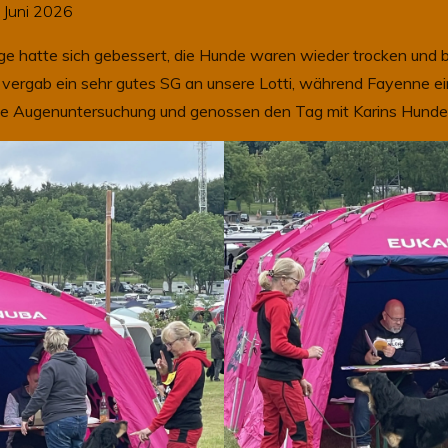
 Juni 2026
ge hatte sich gebessert, die Hunde waren wieder trocken und b
 vergab ein sehr gutes SG an unsere Lotti, während Fayenne ei
die Augenuntersuchung und genossen den Tag mit Karins Hunde