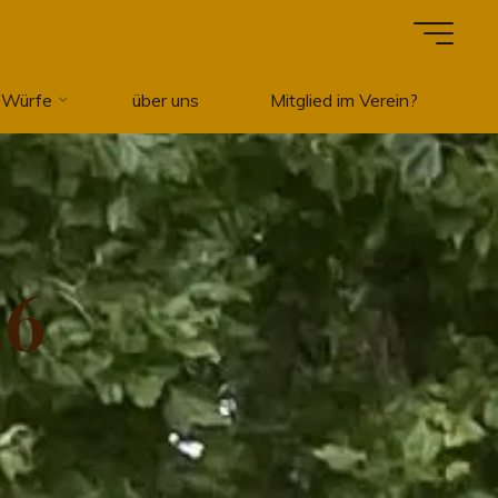
 Würfe
über uns
Mitglied im Verein?
2
6