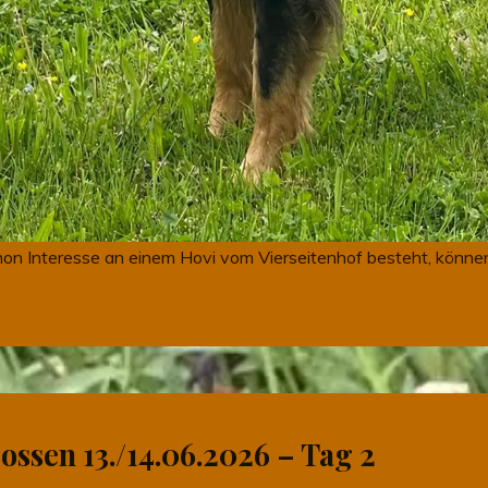
chon Interesse an einem Hovi vom Vierseitenhof besteht, können
ossen 13./14.06.2026 – Tag 2