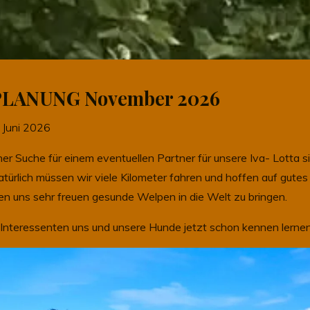
LANUNG November 2026
 Juni 2026
cher Suche für einem eventuellen Partner für unsere Iva- Lo
ürlich müssen wir viele Kilometer fahren und hoffen auf gutes 
en uns sehr freuen gesunde Welpen in die Welt zu bringen.
Interessenten uns und unsere Hunde jetzt schon kennen lernen