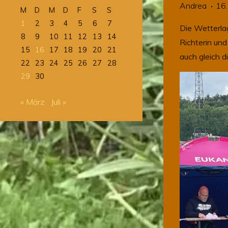
Andrea
16.
M
D
M
D
F
S
S
1
2
3
4
5
6
7
Die Wetterla
8
9
10
11
12
13
14
Richterin und
15
16
17
18
19
20
21
auch gleich 
22
23
24
25
26
27
28
29
30
« März
Juli »