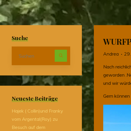
Suche
WURFP
Suchen
Andrea
29.
nach:
Nach reichli
geworden .Nat
und wir würd
Gern können 
Neueste Beiträge
Hajek ( Collin)und Franky
vom Argental(Roy) zu
Besuch auf dem