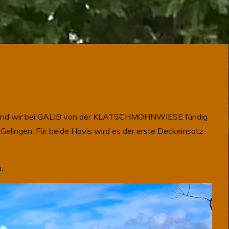
tta sind wir bei GALIB von der KLATSCHMOHNWIESE fündig
Gelingen. Für beide Hovis wird es der erste Deckeinsatz
.