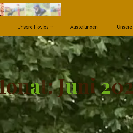
Unsere Hovies
Austellungen
Unsere
M
o
n
a
t
:
J
u
n
i
2
0