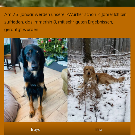
Am 25. Januar werden unsere I-Würfler schon 2 Jahre! Ich bin
zufrieden, das immerhin 8, mit sehr guten Ergebnissen,
geröntgt wurden.
Iraya
Imo