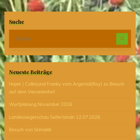
Suche
Suc
nach
Neueste Beiträge
Hajek ( Collin)und Franky vom Argental(Roy) zu Besuch
auf dem Vierseitenhof
Wurfplanung November 2026
Landessiegerschau Seifertshain 12.07.2026
Besuch von Grimaldi