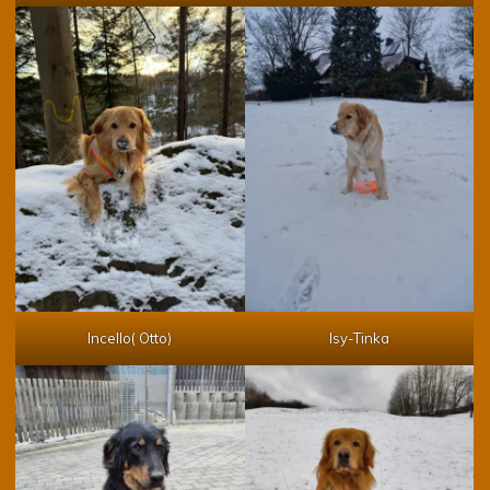
Incello( Otto)
Isy-Tinka