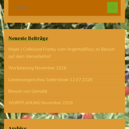
Suc
nach
Neueste Beiträge
Hajek ( Collin)und Franky vom Argental(Roy) zu Besuch
auf dem Vierseitenhof
Wurfplanung November 2026
Landessiegerschau Seifertshain 12.07.2026
Besuch von Grimaldi
WURFPLANUNG November 2026
Archive