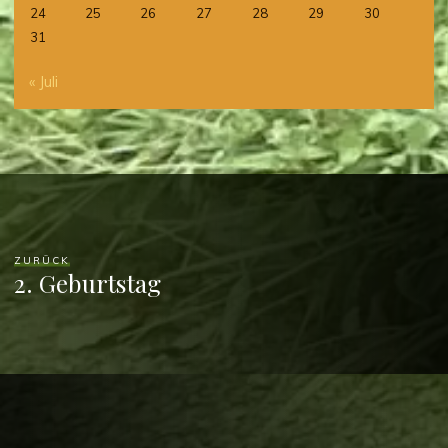
24
25
26
27
28
29
30
31
« Juli
ZURÜCK
2. Geburtstag