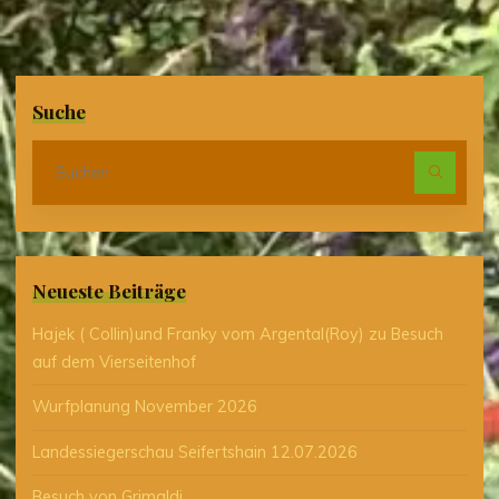
Suche
Suc
nach
Neueste Beiträge
Hajek ( Collin)und Franky vom Argental(Roy) zu Besuch
auf dem Vierseitenhof
Wurfplanung November 2026
Landessiegerschau Seifertshain 12.07.2026
Besuch von Grimaldi