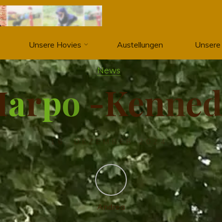
Unsere Hovies
Austellungen
Unsere
News
H
a
r
p
o
-
K
e
n
n
e
16. DEZEMBER 2024
Andrea