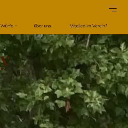
 Würfe
über uns
Mitglied im Verein?
d
y