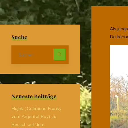
Als jüng
Suche
Da könne
Suchen
nach:
Neueste Beiträge
Hajek ( Collin)und Franky
vom Argental(Roy) zu
Besuch auf dem