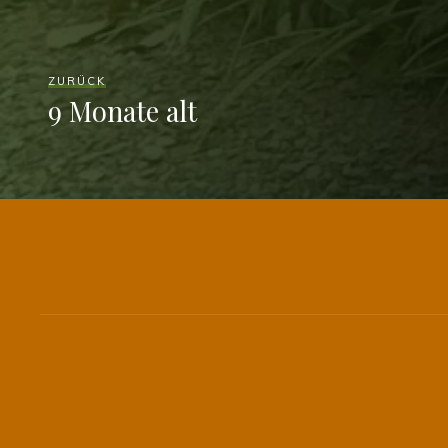
ZURÜCK
9 Monate alt