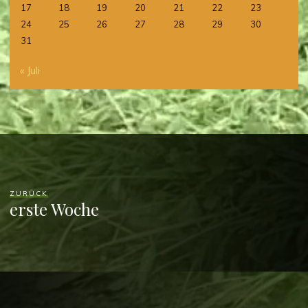
17
18
19
20
21
22
23
24
25
26
27
28
29
30
31
« Juli
ZURÜCK
erste Woche