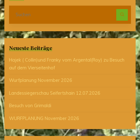
Suc
nach
Neueste Beiträge
Hajek ( Collin)und Franky vom Argental(Roy) zu Besuch
auf dem Vierseitenhof
Wurfplanung November 2026
Landessiegerschau Seifertshain 12.07.2026
Besuch von Grimaldi
WURFPLANUNG November 2026