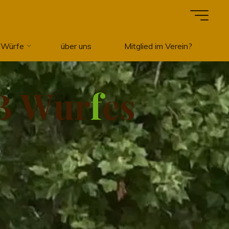
 Würfe
über uns
Mitglied im Verein?
B
W
u
r
f
e
s