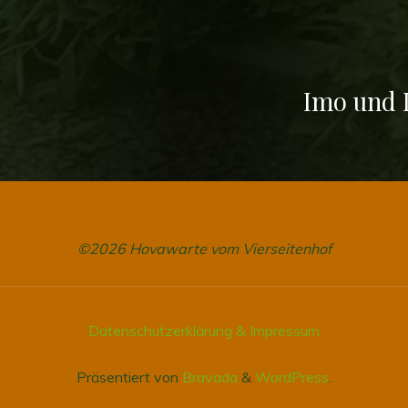
Imo und 
©2026 Hovawarte vom Vierseitenhof
Datenschutzerklärung & Impressum
Präsentiert von
Bravada
&
WordPress
.