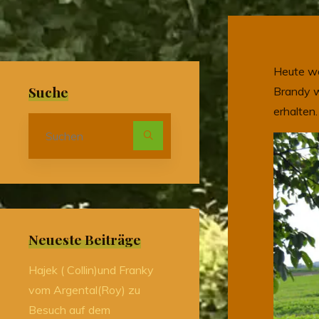
Heute wä
Suche
Brandy w
erhalten.
Suchen
nach:
Neueste Beiträge
Hajek ( Collin)und Franky
vom Argental(Roy) zu
Besuch auf dem