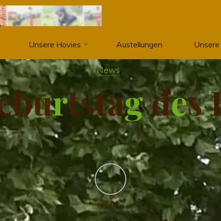
Unsere Hovies
Austellungen
Unsere
News
e
b
u
r
t
s
t
a
g
d
e
s
7. MÄRZ 2024
Andrea