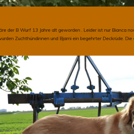
re der B Wurf 13 Jahre alt geworden . Leider ist nur Bianca n
urden Zuchthündinnen und Bjarni ein begehrter Deckrüde. Die 