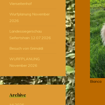
Vierseitenhof
Wurfplanung November
2026
Landessiegerschau
Seifertshain 12.07.2026
Besuch von Grimaldi
WURFPLANUNG
November 2026
Bianca
Archive
Juli 2026